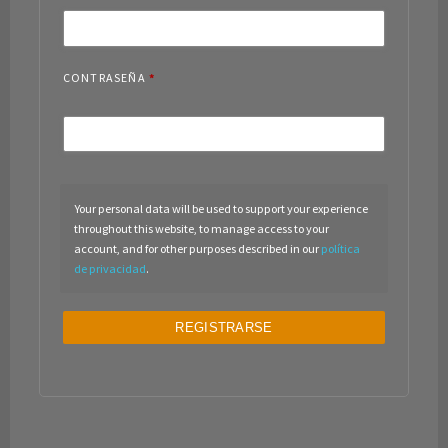
CONTRASEÑA
*
Your personal data will be used to support your experience
throughout this website, to manage access to your
account, and for other purposes described in our
política
de privacidad
.
REGISTRARSE