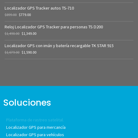
Localizador GPS Tracker autos TS-710
$
899.00
$
779.00
Reloj Localizador GPS Tracker para personas TS D200
$
1,490.00
$
1,349.00
Localizador GPS con imán y batería recargable TK STAR 915
$
1,679.00
$
1,590.00
Soluciones
Plataforma de rastreo satelital.
Localizador GPS para mercancía
Localizador GPS para vehículos