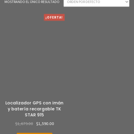
MOSTRANDO EL ÚNICO RESULTADO
¡OFERTA!
Localizador GPS con imán
y batería recargable TK
STAR 915
$
1,679.00
$
1,590.00