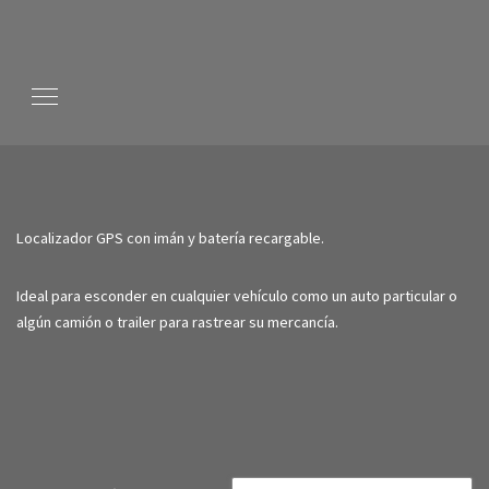
Inicio
/
Tienda en línea
/
Localizadores GPS
/ Localizador GPS portátil
con imán
Localizador GPS con imán y batería recargable.
Ideal para esconder en cualquier vehículo como un auto particular o
algún camión o trailer para rastrear su mercancía.