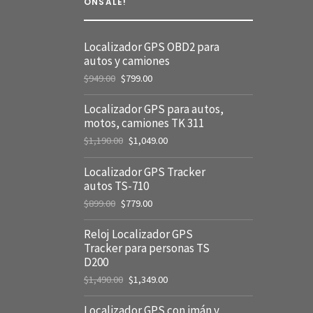
ONSALE!
Localizador GPS OBD2 para
autos y camiones
$
949.00
$
799.00
Localizador GPS para autos,
motos, camiones TK 311
$
1,190.00
$
1,049.00
Localizador GPS Tracker
autos TS-710
$
899.00
$
779.00
Reloj Localizador GPS
Tracker para personas TS
D200
$
1,490.00
$
1,349.00
Localizador GPS con imán y