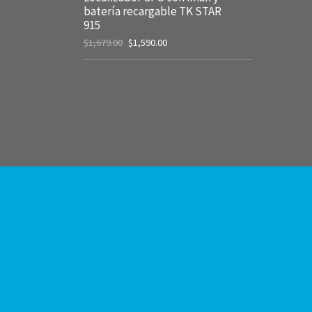
batería recargable TK STAR
915
$
1,679.00
$
1,590.00